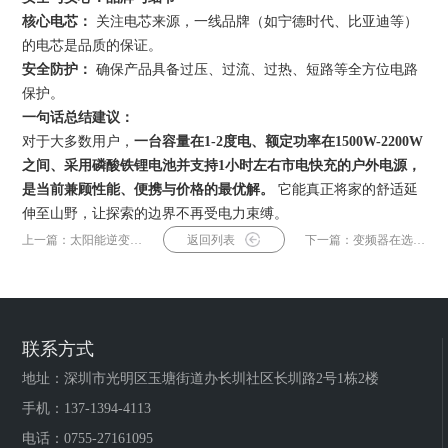
核心电芯：
关注电芯来源，一线品牌（如宁德时代、比亚迪等）
的电芯是品质的保证。
安全防护：
确保产品具备过压、过流、过热、短路等全方位电路
保护。
一句话总结建议：
对于大多数用户，
一台容量在1-2度电、额定功率在1500W-2200W
之间、采用磷酸铁锂电池并支持1小时左右市电快充的户外电源，
是当前兼顾性能、便携与价格的最优解。
它能真正将家的舒适延
伸至山野，让探索的边界不再受电力束缚。
上一篇：
太阳能逆变器：光伏系统核心解析
返回列表
下一篇：
变频器在选用及使用中需要注意哪些
联系方式
地址：深圳市光明区玉塘街道办长圳社区长圳路2号1栋2楼
手机：137-1394-4113
电话：0755-27161095